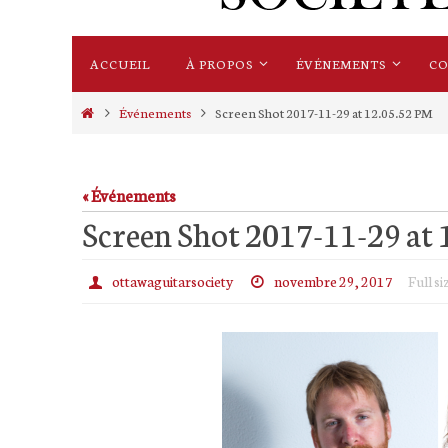
Skip
ACCUEIL
À PROPOS
ÉVÉNEMENTS
C
to
content
Home
Événements
Screen Shot 2017-11-29 at 12.05.52 PM
« Événements
Screen Shot 2017-11-29 at
ottawaguitarsociety
novembre 29, 2017
Full si