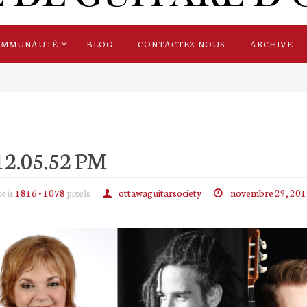
OMMUNAUTÉ
BLOG
CONTACTEZ-NOUS
ARCHIVE
 12.05.52 PM
ze is
1816 × 1078
pixels
ottawaguitarsociety
novembre 29, 201