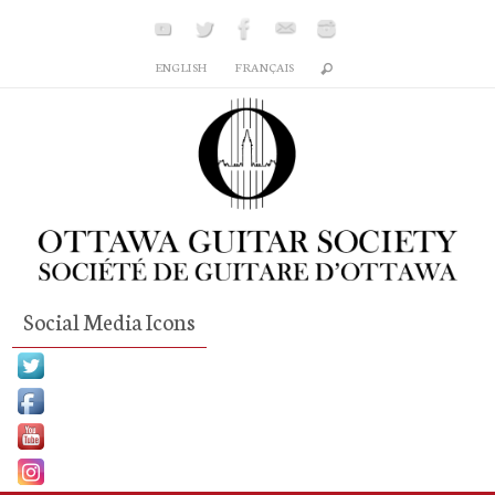
Skip
to
ENGLISH
FRANÇAIS
content
Social Media Icons