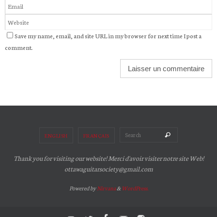
Save my name, email, and site URL in my browser for next time I post a
comment.
Search for:
Search
ENGLISH
FRANÇAIS
Thank you for visiting our website! Merci d'avoir visiter notre site Web!
ottawaguitarsociety@gmail.com
Powered by
Nirvana
&
WordPress.