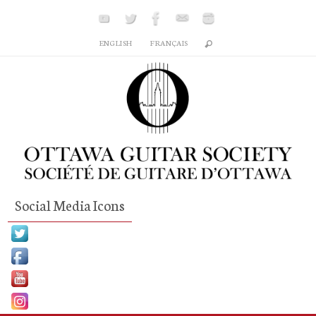
Skip
to
ENGLISH
FRANÇAIS
content
Social Media Icons