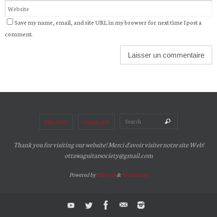
Save my name, email, and site URL in my browser for next time I post a
comment.
Search for:
Search
ENGLISH
FRANÇAIS
Thank you for visiting our website! Merci d'avoir visiter notre site Web!
ottawaguitarsociety@gmail.com
Powered by
Nirvana
&
WordPress.