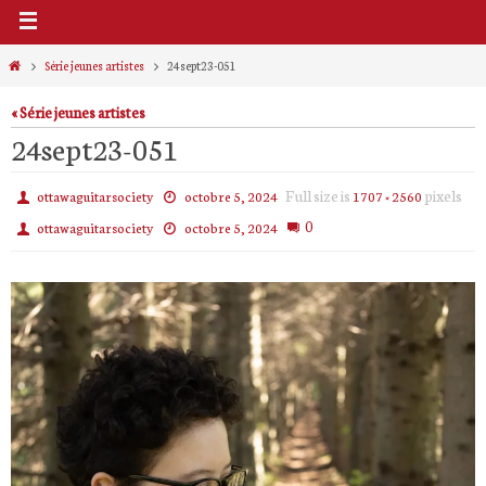
Home
Série jeunes artistes
24sept23-051
« Série jeunes artistes
24sept23-051
Full size is
pixels
ottawaguitarsociety
octobre 5, 2024
1707 × 2560
0
ottawaguitarsociety
octobre 5, 2024