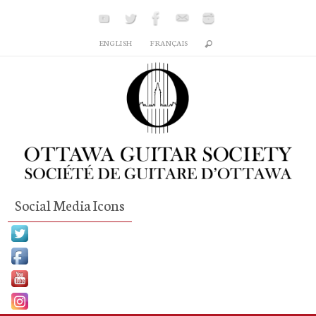
Skip
to
ENGLISH
FRANÇAIS
content
Social Media Icons